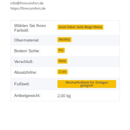
info@finncomfort.de
https://finncomfort.de
Produkteigenschaft
Wert
Wählen Sie Ihren
Gold Silber Gelb Beige Weiss
Farbstil:
Wollfilz
Obermaterial:
PU
Boden/ Sohle:
Klett
Verschluß:
2 cm
Absatzhöhe:
Wechselfußbett für Einlagen
Fußbett:
geeignet
2,00
kg
Artikelgewicht: