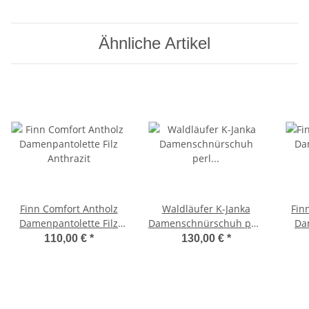
Ähnliche Artikel
Finn Comfort Antholz
Waldläufer K-Janka
Fin
Damenpantolette Filz
Damenschnürschuh perl
Da
Anthrazit
lightgold Weite K
110,00 €
*
130,00 €
*