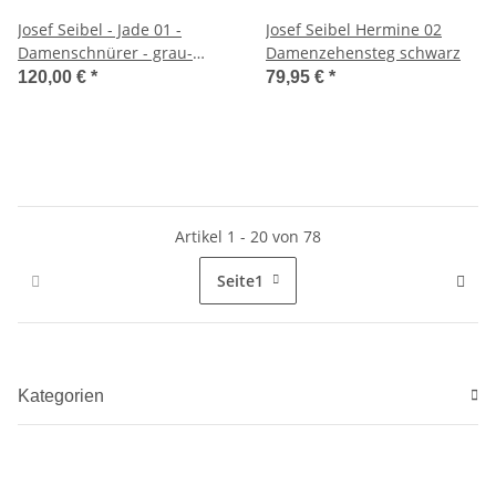
Josef Seibel - Jade 01 -
Josef Seibel Hermine 02
Damenschnürer - grau-
Damenzehensteg schwarz
multi
120,00 €
*
79,95 €
*
Artikel 1 - 20 von 78
Seite
1
Kategorien