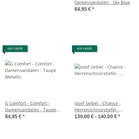
Damensandalen - Sky Blue
84,95 €
*
AUF LAGER
AUF LAGER
G Comfort - Comfort -
Josef Seibel - Chance -
Damensandalen - Taupe
Herrenschnürstiefel -
Metallic
vulcano/kombi
84,95 €
*
130,00 € -
140,00 €
*