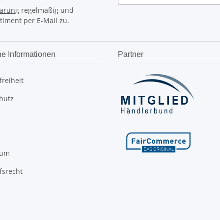
lärung
regelmäßig und
timent per E-Mail zu.
he Informationen
Partner
freiheit
hutz
sum
fsrecht