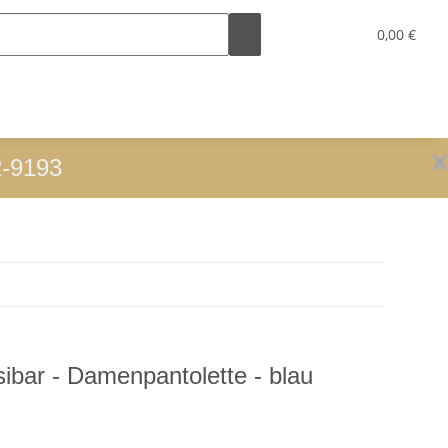
0,00 €
x
2-9193
ibar - Damenpantolette - blau