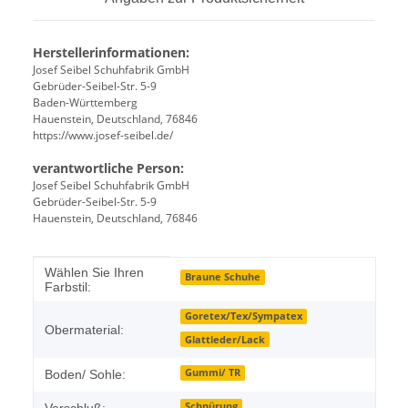
Herstellerinformationen:
Josef Seibel Schuhfabrik GmbH
Gebrüder-Seibel-Str. 5-9
Baden-Württemberg
Hauenstein, Deutschland, 76846
https://www.josef-seibel.de/
verantwortliche Person:
Josef Seibel Schuhfabrik GmbH
Gebrüder-Seibel-Str. 5-9
Hauenstein, Deutschland, 76846
Produkteigenschaft
Wert
Wählen Sie Ihren
Braune Schuhe
Farbstil:
Goretex/Tex/Sympatex
Obermaterial:
Glattleder/Lack
Gummi/ TR
Boden/ Sohle:
Schnürung
Verschluß: