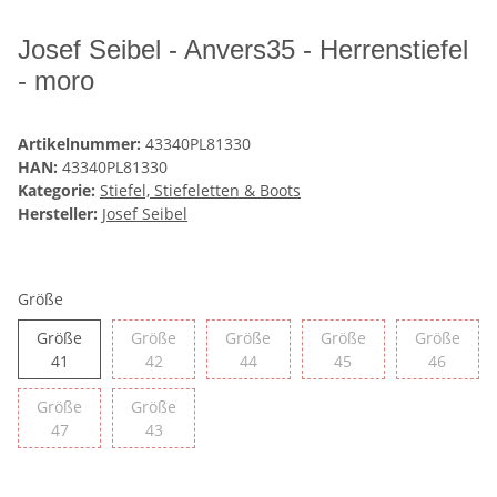
Josef Seibel - Anvers35 - Herrenstiefel
- moro
Artikelnummer:
43340PL81330
HAN:
43340PL81330
Kategorie:
Stiefel, Stiefeletten & Boots
Hersteller:
Josef Seibel
Größe
Größe
Größe
Größe
Größe
Größe
Größe 41
Größe 42
Größe 44
Größe 45
Größe 
41
42
44
45
46
Größe
Größe
Größe 47
Größe 43
47
43