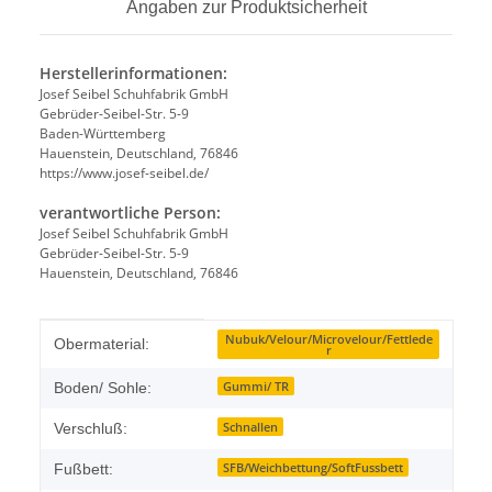
Angaben zur Produktsicherheit
Herstellerinformationen:
Josef Seibel Schuhfabrik GmbH
Gebrüder-Seibel-Str. 5-9
Baden-Württemberg
Hauenstein, Deutschland, 76846
https://www.josef-seibel.de/
verantwortliche Person:
Josef Seibel Schuhfabrik GmbH
Gebrüder-Seibel-Str. 5-9
Hauenstein, Deutschland, 76846
Produkteigenschaft
Wert
Nubuk/Velour/Microvelour/Fettlede
Obermaterial:
r
Gummi/ TR
Boden/ Sohle:
Schnallen
Verschluß:
SFB/Weichbettung/SoftFussbett
Fußbett: