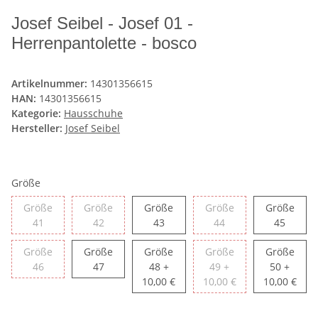
Josef Seibel - Josef 01 -
Herrenpantolette - bosco
Artikelnummer:
14301356615
HAN:
14301356615
Kategorie:
Hausschuhe
Hersteller:
Josef Seibel
Größe
Größe
Größe
Größe
Größe
Größe
Größe 41
Größe 42
Größe 43
Größe 44
Größe 
41
42
43
44
45
Größe
Größe
Größe
Größe
Größe
Größe 46
Größe 47
Größe 48
Größe 49
Größe 
46
47
48
+
49
+
50
+
10,00 €
10,00 €
10,00 €