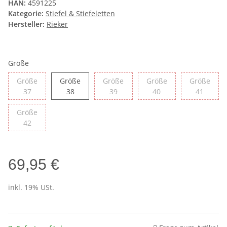
HAN:
4591225
Kategorie:
Stiefel & Stiefeletten
Hersteller:
Rieker
Größe
Größe
Größe
Größe
Größe
Größe
Größe 37
Größe 38
Größe 39
Größe 40
Größe 
37
38
39
40
41
Größe
Größe 42
42
69,95 €
inkl. 19% USt.