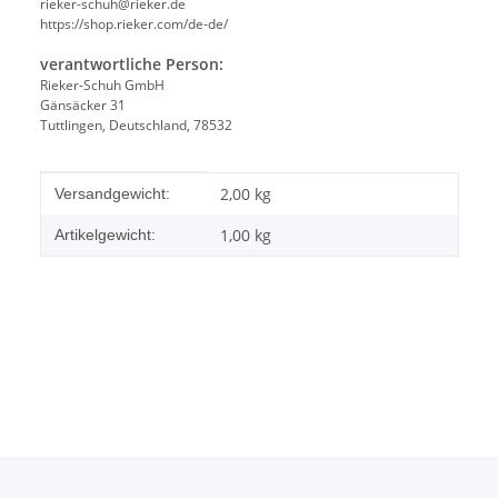
rieker-schuh@rieker.de
https://shop.rieker.com/de-de/
verantwortliche Person:
Rieker-Schuh GmbH
Gänsäcker 31
Tuttlingen, Deutschland, 78532
Produkteigenschaft
Wert
2,00 kg
Versandgewicht:
1,00
kg
Artikelgewicht: