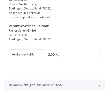
Baden-Württemberg
Tuttlingen, Deutschland, 78532
rieker-schuh@rieker.de
https://shop.rieker.com/de-de/
verantwortliche Person:
Rieker-Schuh GmbH
Gänsäcker 31
Tuttlingen, Deutschland, 78532
Produkteigenschaft
Wert
2,00
kg
Artikelgewicht:
Benachrichtigen, wenn verfügbar