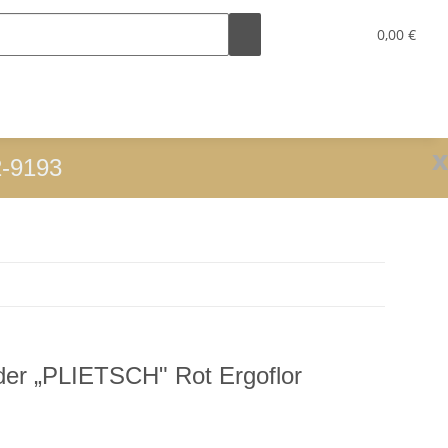
0,00 €
x
2-9193
der „PLIETSCH" Rot Ergoflor