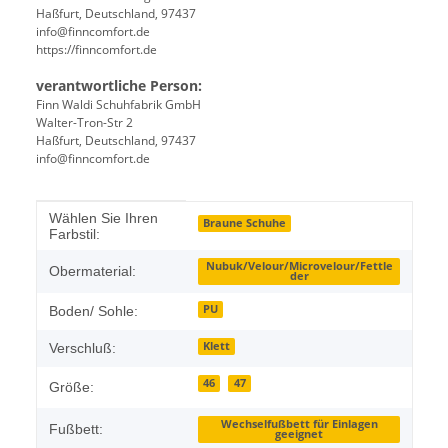
Haßfurt, Deutschland, 97437
info@finncomfort.de
https://finncomfort.de
verantwortliche Person:
Finn Waldi Schuhfabrik GmbH
Walter-Tron-Str 2
Haßfurt, Deutschland, 97437
info@finncomfort.de
Produkteigenschaft
Wert
Wählen Sie Ihren
Braune Schuhe
Farbstil:
Nubuk/Velour/Microvelour/Fettle
Obermaterial:
der
PU
Boden/ Sohle:
Klett
Verschluß:
46
47
Größe:
Wechselfußbett für Einlagen
Fußbett:
geeignet