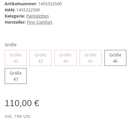
Artikelnummer:
1455322500
HAN:
1455322500
Kategorie:
Pantoletten
Hersteller:
Finn Comfort
Größe
Größe
Größe
Größe
Größe
Größe
Größe 42
Größe 43
Größe 44
Größe 45
Größe 
42
43
44
45
46
Größe
Größe 47
47
110,00 €
inkl. 19% USt.