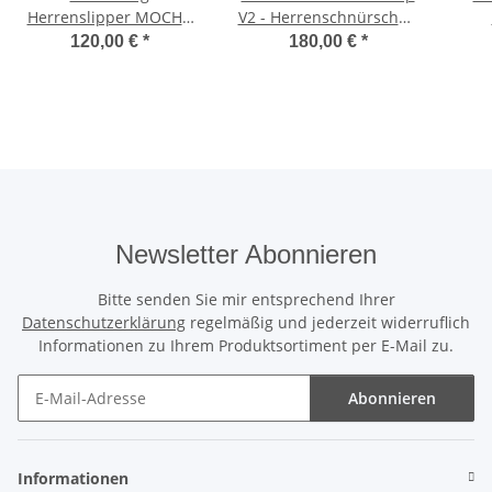
Herrenslipper MOCHA
V2 - Herrenschnürschuh
Nubuk
- schwarz/mokka
N
120,00 €
*
180,00 €
*
Newsletter Abonnieren
Bitte senden Sie mir entsprechend Ihrer
Datenschutzerklärung
regelmäßig und jederzeit widerruflich
Informationen zu Ihrem Produktsortiment per E-Mail zu.
Abonnieren
Newsletter Abonnieren
Informationen