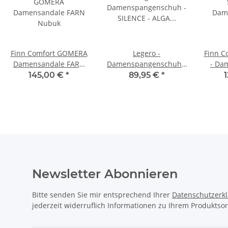
Finn Comfort GOMERA
Legero -
Finn C
Damensandale FARN
Damenspangenschuh -
- Da
Nubuk
SILENCE - ALGA
145,00 €
*
89,95 €
*
(HELLGRÜN) - Velour -
Weite G
Newsletter Abonnieren
Bitte senden Sie mir entsprechend Ihrer
Datenschutzerk
jederzeit widerruflich Informationen zu Ihrem Produktsor