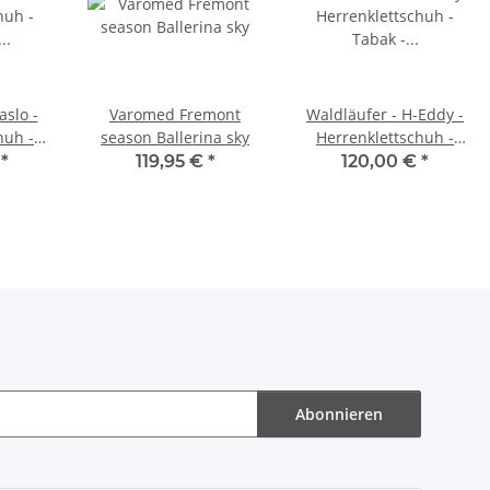
aslo -
Varomed Fremont
Waldläufer - H-Eddy -
huh -
season Ballerina sky
Herrenklettschuh -
ite-H
Tabak - Weite-H
€
*
119,95 €
*
120,00 €
*
Abonnieren