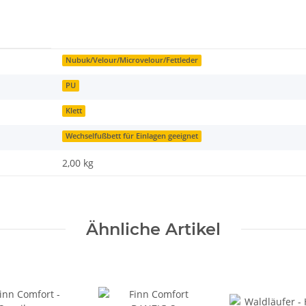
Nubuk/Velour/Microvelour/Fettleder
PU
Klett
Wechselfußbett für Einlagen geeignet
2,00
kg
Ähnliche Artikel