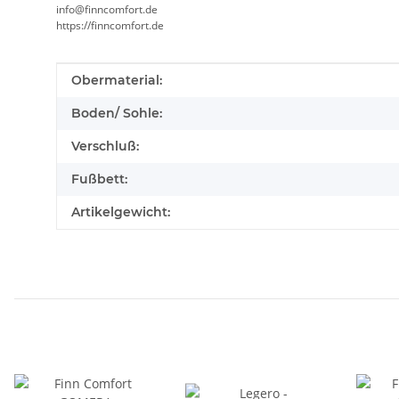
info@finncomfort.de
https://finncomfort.de
Produkteigenschaft
Wert
Obermaterial:
Boden/ Sohle:
Verschluß:
Fußbett:
Artikelgewicht: