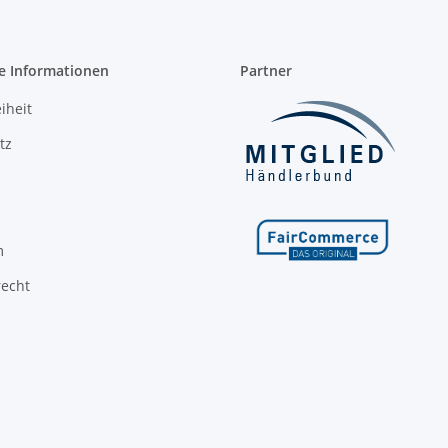
e Informationen
Partner
iheit
tz
m
recht