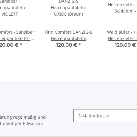
omfort - Sansibar
Finn Comfort DANZIG-S
Waldläufer - H
menpantolette -
Herrenpantolette
Herrenklettsc
VIOLETT
OXIDE (Braun)
Schlamm - We
120,00 €
*
120,00 €
*
120,00 
lärung
regelmäßig und
timent per E-Mail zu.
Newsletter Abonnieren