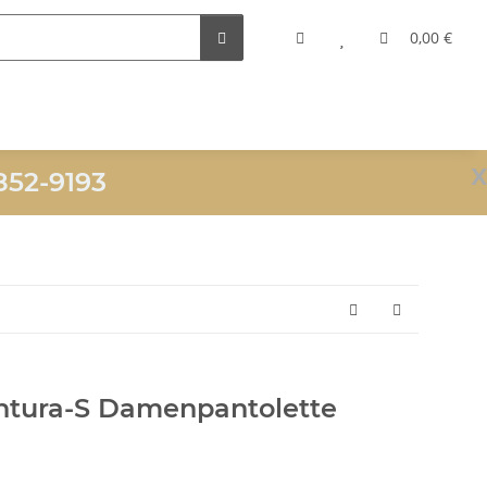
0,00 €
x
852-9193
ntura-S Damenpantolette