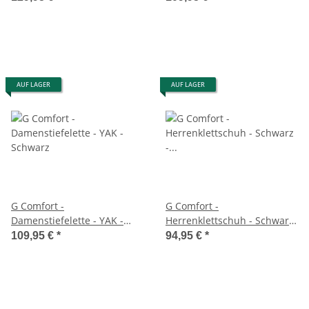
AUF LAGER
AUF LAGER
G Comfort -
G Comfort -
Damenstiefelette - YAK -
Herrenklettschuh - Schwarz
Schwarz
- Wechselfußbett
109,95 €
*
94,95 €
*