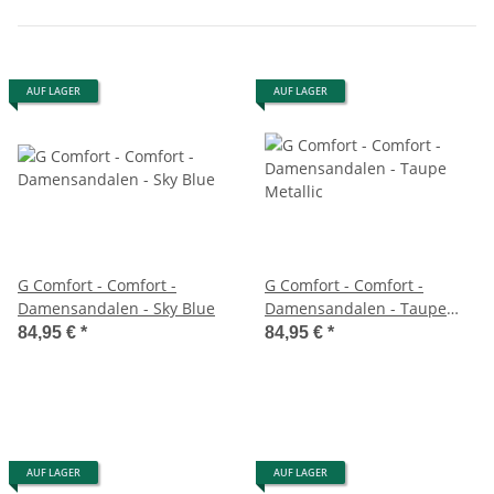
AUF LAGER
AUF LAGER
G Comfort - Comfort -
G Comfort - Comfort -
Damensandalen - Sky Blue
Damensandalen - Taupe
Metallic
84,95 €
*
84,95 €
*
AUF LAGER
AUF LAGER