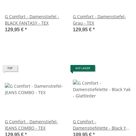
G Comfort - Damenstiefel -
G Comfort - Damenstiefel-
BLACK FANTASY - TEX
Grau - TEX
129,95 €
*
129,95 €
*
TOP
AUF LAGER
G Comfort - Damenstiefel-
G Comfort -
JEANS COMBO - TEX
Damenstiefelette - Black Yak
- Glattleder
129,95 €
*
109,95 €
*