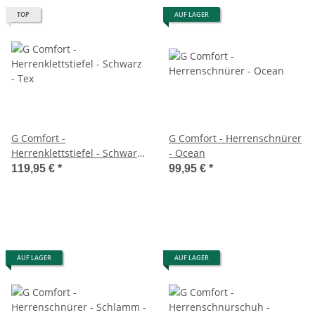
TOP
AUF LAGER
G Comfort -
G Comfort - Herrenschnürer
Herrenklettstiefel - Schwarz
- Ocean
- Tex
119,95 €
*
99,95 €
*
AUF LAGER
AUF LAGER