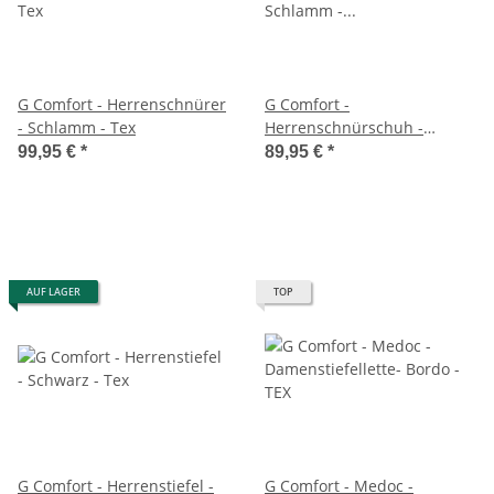
G Comfort - Herrenschnürer
G Comfort -
- Schlamm - Tex
Herrenschnürschuh -
Schlamm - Wechselfußbett
99,95 €
*
89,95 €
*
AUF LAGER
TOP
G Comfort - Herrenstiefel -
G Comfort - Medoc -