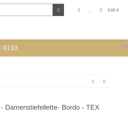
0,00 €
x
2-9193
- Damenstiefellette- Bordo - TEX