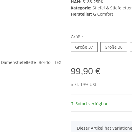
HAN:
5188-25RK
Kategorie:
Stiefel & Stiefelette
Hersteller:
G Comfort
Größe
Größe 37
Größ
Größe 37
Größe 38
99,90 €
inkl. 19% USt.
Sofort verfügbar
x
Dieser Artikel hat Variatio