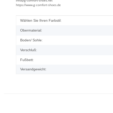
info@g-comfort-shoes.net
https://www.g-comfort-shoes.de
Produkteigenschaft
Wert
Wählen Sie Ihren Farbstil:
Obermaterial:
Boden/ Sohle:
Verschluß:
Fußbett:
Versandgewicht: