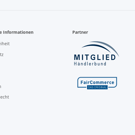
he Informationen
Partner
iheit
tz
m
recht