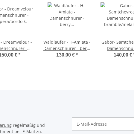
- Dreamvelour -
Waldläufer - H-Amiata -
Gabor- Samtche
enschnürer -
Damenschnürer - berry
Damenschnür
pera/bordo k.
fuchsia - Weite H
bramble/mela
150,00 €
*
130,00 €
*
140,00 €
lärung
regelmäßig und
timent per E-Mail zu.
Newsletter Abonnieren