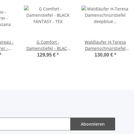
vreau -
G Comfort -
Waldläufer H-Teresa
er -
Damenstiefel - BLACK
Damenschnürstiefel
nzana
FANTASY - TEX
deepblue Weite H
*
129,95 €
*
130,00 €
*
Abonnieren