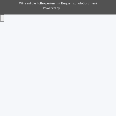
Wir sind die Fußexperten mit Bequemschuh-Sortiment
Powered by
JTL-Shop