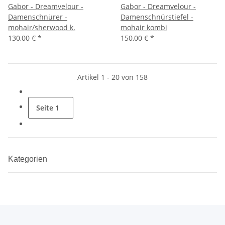
Gabor - Dreamvelour -
Gabor - Dreamvelour -
Damenschnürer -
Damenschnürstiefel -
mohair/sherwood k.
mohair kombi
130,00 €
*
150,00 €
*
Artikel 1 - 20 von 158
Seite
1
Kategorien