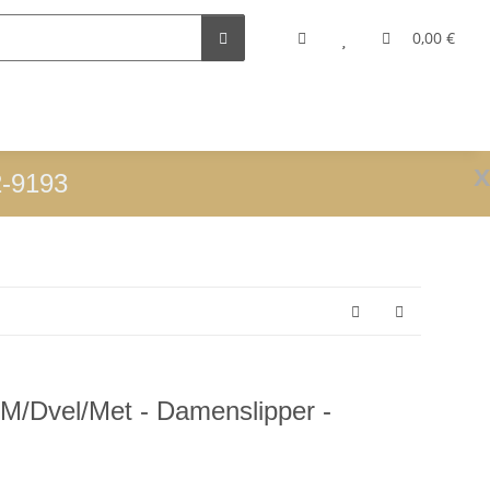
0,00 €
x
2-9193
M/Dvel/Met - Damenslipper -