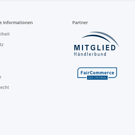
e Informationen
Partner
iheit
tz
m
recht