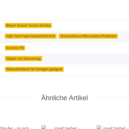
Blaue+ Graue+ Grüne Schuhe
High Tech Faser/Gewebe/Stretch
Nubuk/Velour/Microvelour/Fettleder
Gummi/ TR
Slipper mit Gummizug
Wechselfußbett für Einlagen geeignet
Ähnliche Artikel