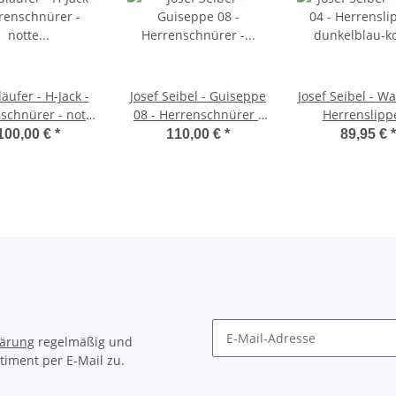
äufer - H-Jack -
Josef Seibel - Guiseppe
Josef Seibel - Wa
schnürer - notte
08 - Herrenschnürer -
Herrenslippe
notte - Weite H
indigo-kombi
dunkelblau-k
100,00 €
*
110,00 €
*
89,95 €
*
lärung
regelmäßig und
timent per E-Mail zu.
Newsletter Abonnieren