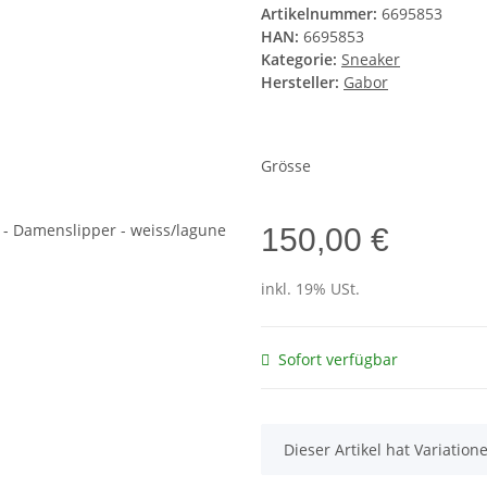
Artikelnummer:
6695853
HAN:
6695853
Kategorie:
Sneaker
Hersteller:
Gabor
Grösse
150,00 €
inkl. 19% USt.
Sofort verfügbar
x
Dieser Artikel hat Variatio