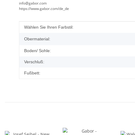
info@gabor.com
https://www.gabor.com/de_de
Produkteigenschaft
Wert
Wählen Sie Ihren Farbstil:
Obermaterial:
Boden/ Sohle:
Verschluß:
Fußbett: