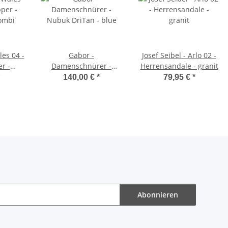
les 04 -
Gabor -
Josef Seibel - Arlo 02 -
r -
Damenschnürer -
Herrensandale - granit
ombi
Nubuk DriTan - blue
140,00 €
*
79,95 €
*
Abonnieren