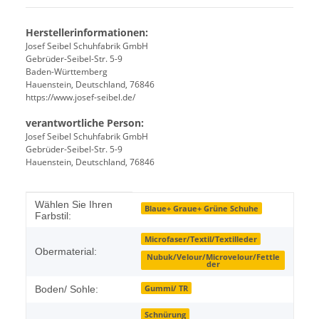
Herstellerinformationen:
Josef Seibel Schuhfabrik GmbH
Gebrüder-Seibel-Str. 5-9
Baden-Württemberg
Hauenstein, Deutschland, 76846
https://www.josef-seibel.de/
verantwortliche Person:
Josef Seibel Schuhfabrik GmbH
Gebrüder-Seibel-Str. 5-9
Hauenstein, Deutschland, 76846
Produkteigenschaft
Wert
Wählen Sie Ihren
Blaue+ Graue+ Grüne Schuhe
Farbstil:
Microfaser/Textil/Textilleder
Obermaterial:
Nubuk/Velour/Microvelour/Fettle
der
Gummi/ TR
Boden/ Sohle:
Schnürung