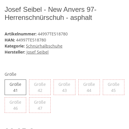
Josef Seibel - New Anvers 97-
Herrenschnürschuh - asphalt
Artikelnummer:
44997TE518780
HAN:
44997TE518780
Kategorie:
Schnürhalbschuhe
Hersteller:
Josef Seibel
Größe
Größe
Größe
Größe
Größe
Größe
Größe 41
Größe 42
Größe 43
Größe 44
Größe 
41
42
43
44
45
Größe
Größe
Größe 46
Größe 47
46
47