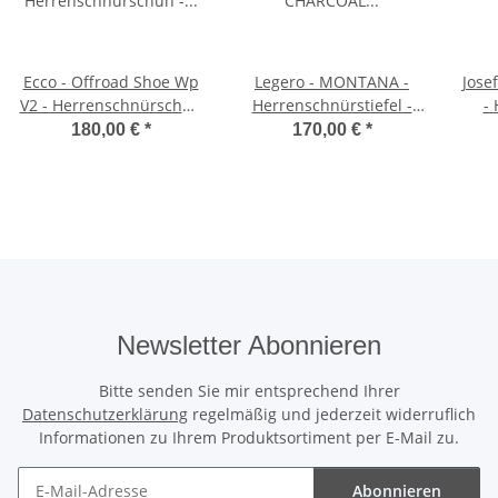
Ecco - Offroad Shoe Wp
Legero - MONTANA -
Josef Sei
V2 - Herrenschnürschuh
Herrenschnürstiefel -
- Herrenschnürer -
- schwarz/mokka
CHARCOAL (GRAU)
180,00 €
*
170,00 €
*
Newsletter Abonnieren
Bitte senden Sie mir entsprechend Ihrer
Datenschutzerklärung
regelmäßig und jederzeit widerruflich
Informationen zu Ihrem Produktsortiment per E-Mail zu.
Abonnieren