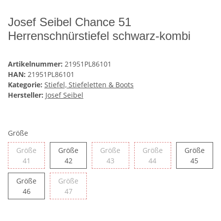
Josef Seibel Chance 51
Herrenschnürstiefel schwarz-kombi
Artikelnummer:
21951PL86101
HAN:
21951PL86101
Kategorie:
Stiefel, Stiefeletten & Boots
Hersteller:
Josef Seibel
Größe
Größe
Größe
Größe
Größe
Größe
Größe 41
Größe 42
Größe 43
Größe 44
Größe 
41
42
43
44
45
Größe
Größe
Größe 46
Größe 47
46
47