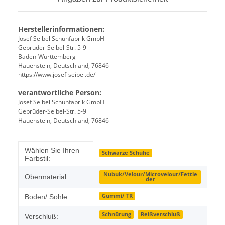
Herstellerinformationen:
Josef Seibel Schuhfabrik GmbH
Gebrüder-Seibel-Str. 5-9
Baden-Württemberg
Hauenstein, Deutschland, 76846
https://www.josef-seibel.de/
verantwortliche Person:
Josef Seibel Schuhfabrik GmbH
Gebrüder-Seibel-Str. 5-9
Hauenstein, Deutschland, 76846
Produkteigenschaft
Wert
Wählen Sie Ihren
Schwarze Schuhe
Farbstil:
Nubuk/Velour/Microvelour/Fettle
Obermaterial:
der
Gummi/ TR
Boden/ Sohle:
Schnürung
Reißverschluß
Verschluß: