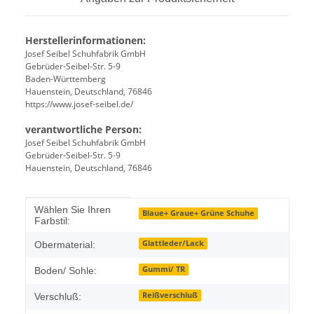
Herstellerinformationen:
Josef Seibel Schuhfabrik GmbH
Gebrüder-Seibel-Str. 5-9
Baden-Württemberg
Hauenstein, Deutschland, 76846
https://www.josef-seibel.de/
verantwortliche Person:
Josef Seibel Schuhfabrik GmbH
Gebrüder-Seibel-Str. 5-9
Hauenstein, Deutschland, 76846
Produkteigenschaft
Wert
Wählen Sie Ihren
Blaue+ Graue+ Grüne Schuhe
Farbstil:
Glattleder/Lack
Obermaterial:
Gummi/ TR
Boden/ Sohle:
Reißverschluß
Verschluß: