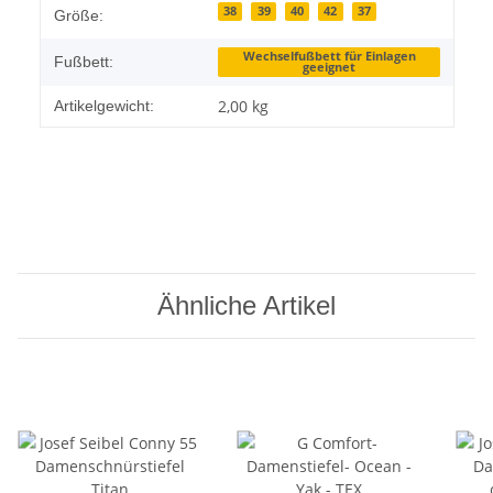
38
39
40
42
37
Größe:
Wechselfußbett für Einlagen
Fußbett:
geeignet
2,00
kg
Artikelgewicht:
Ähnliche Artikel