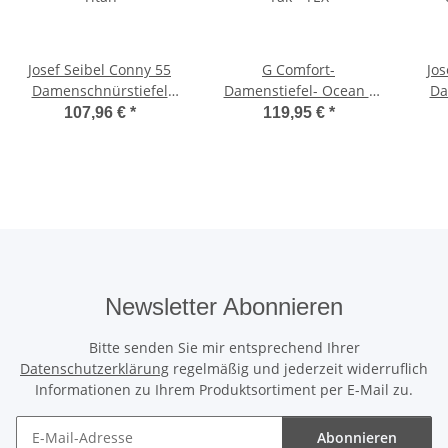
Josef Seibel Conny 55
G Comfort-
Jos
Damenschnürstiefel
Damenstiefel- Ocean -
Da
Titan
Yak - TEX
107,96 €
*
119,95 €
*
Newsletter Abonnieren
Bitte senden Sie mir entsprechend Ihrer
Datenschutzerklärung
regelmäßig und jederzeit widerruflich
Informationen zu Ihrem Produktsortiment per E-Mail zu.
Abonnieren