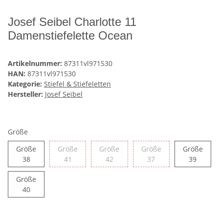
Josef Seibel Charlotte 11
Damenstiefelette Ocean
Artikelnummer:
87311vl971530
HAN:
87311vl971530
Kategorie:
Stiefel & Stiefeletten
Hersteller:
Josef Seibel
Größe
Größe
Größe
Größe
Größe
Größe
Größe 38
Größe 41
Größe 42
Größe 37
Größe 
38
41
42
37
39
Größe
Größe 40
40