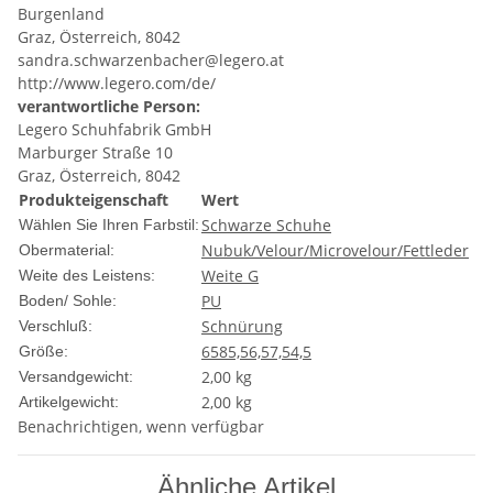
Burgenland
Graz, Österreich, 8042
sandra.schwarzenbacher@legero.at
http://www.legero.com/de/
verantwortliche Person:
Legero Schuhfabrik GmbH
Marburger Straße 10
Graz, Österreich, 8042
Produkteigenschaft
Wert
Schwarze Schuhe
Wählen Sie Ihren Farbstil:
Nubuk/Velour/Microvelour/Fettleder
Obermaterial:
Weite G
Weite des Leistens:
PU
Boden/ Sohle:
Schnürung
Verschluß:
6
5
8
5,5
6,5
7,5
4,5
Größe:
2,00 kg
Versandgewicht:
2,00
kg
Artikelgewicht:
Benachrichtigen, wenn verfügbar
Ähnliche Artikel