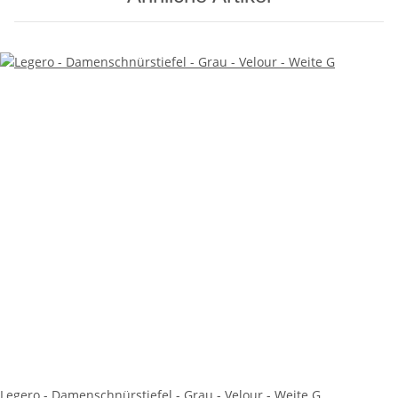
Legero - Damenschnürstiefel - Grau - Velour - Weite G