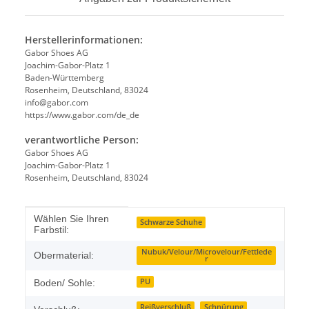
Herstellerinformationen:
Gabor Shoes AG
Joachim-Gabor-Platz 1
Baden-Württemberg
Rosenheim, Deutschland, 83024
info@gabor.com
https://www.gabor.com/de_de
verantwortliche Person:
Gabor Shoes AG
Joachim-Gabor-Platz 1
Rosenheim, Deutschland, 83024
Produkteigenschaft
Wert
Wählen Sie Ihren
Schwarze Schuhe
Farbstil:
Nubuk/Velour/Microvelour/Fettlede
Obermaterial:
r
PU
Boden/ Sohle:
Reißverschluß
Schnürung