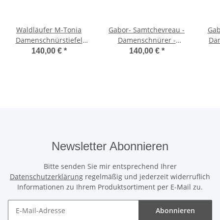
Waldläufer M-Tonia
Gabor- Samtchevreau -
Gab
Damenschnürstiefel
Damenschnürer -
Dam
schwarz Weite M
bramble/melanzana
140,00 €
*
140,00 €
*
Newsletter Abonnieren
Bitte senden Sie mir entsprechend Ihrer
Datenschutzerklärung
regelmäßig und jederzeit widerruflich
Informationen zu Ihrem Produktsortiment per E-Mail zu.
Abonnieren