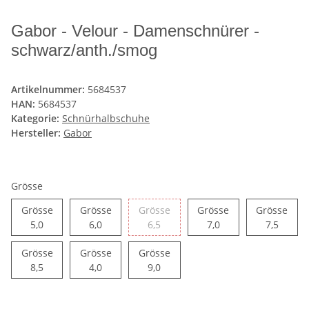
Gabor - Velour - Damenschnürer -
schwarz/anth./smog
Artikelnummer:
5684537
HAN:
5684537
Kategorie:
Schnürhalbschuhe
Hersteller:
Gabor
Grösse
Grösse
Grösse
Grösse
Grösse
Grösse
Grösse 5,0
Grösse 6,0
Grösse 6,5
Grösse 7,0
Grösse
5,0
6,0
6,5
7,0
7,5
Grösse
Grösse
Grösse
Grösse 8,5
Grösse 4,0
Grösse 9,0
8,5
4,0
9,0