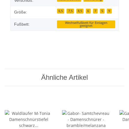
Verschluß:
6,5
7,5
8,5
6
7
5
9
Größe:
Wechselfußbett für Einlagen
Fußbett:
geeignet
Ähnliche Artikel