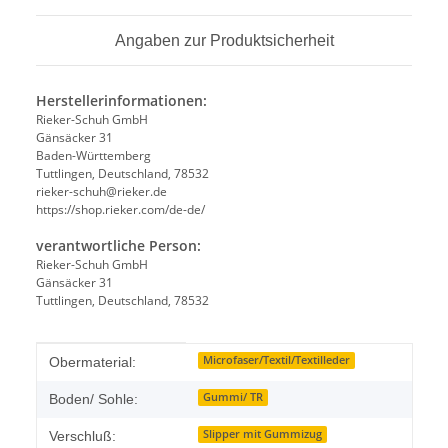
Angaben zur Produktsicherheit
Herstellerinformationen:
Rieker-Schuh GmbH
Gänsäcker 31
Baden-Württemberg
Tuttlingen, Deutschland, 78532
rieker-schuh@rieker.de
https://shop.rieker.com/de-de/
verantwortliche Person:
Rieker-Schuh GmbH
Gänsäcker 31
Tuttlingen, Deutschland, 78532
Produkteigenschaft
Wert
Microfaser/Textil/Textilleder
Obermaterial:
Gummi/ TR
Boden/ Sohle:
Slipper mit Gummizug
Verschluß: