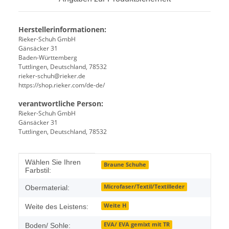
Herstellerinformationen:
Rieker-Schuh GmbH
Gänsäcker 31
Baden-Württemberg
Tuttlingen, Deutschland, 78532
rieker-schuh@rieker.de
https://shop.rieker.com/de-de/
verantwortliche Person:
Rieker-Schuh GmbH
Gänsäcker 31
Tuttlingen, Deutschland, 78532
Produkteigenschaft
Wert
Wählen Sie Ihren
Braune Schuhe
Farbstil:
Microfaser/Textil/Textilleder
Obermaterial:
Weite H
Weite des Leistens:
EVA/ EVA gemixt mit TR
Boden/ Sohle: