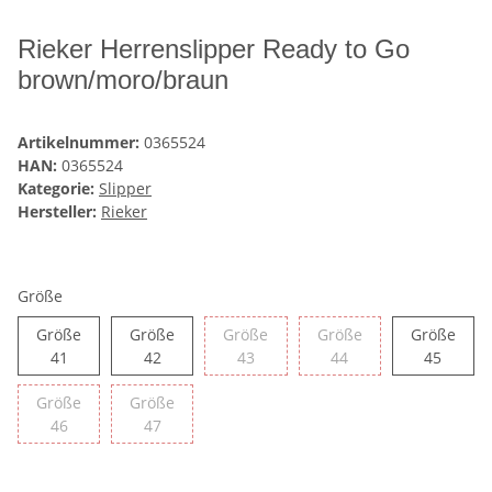
Rieker Herrenslipper Ready to Go
brown/moro/braun
Artikelnummer:
0365524
HAN:
0365524
Kategorie:
Slipper
Hersteller:
Rieker
Größe
Größe
Größe
Größe
Größe
Größe
Größe 41
Größe 42
Größe 43
Größe 44
Größe 
41
42
43
44
45
Größe
Größe
Größe 46
Größe 47
46
47