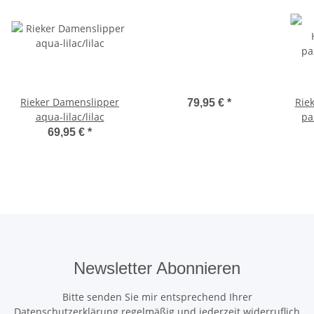
Rieker Damenslipper
Rie
79,95 €
*
aqua-lilac/lilac
pa
69,95 €
*
Newsletter Abonnieren
Bitte senden Sie mir entsprechend Ihrer
Datenschutzerklärung
regelmäßig und jederzeit widerruflich