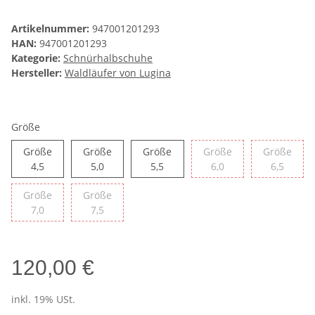
Artikelnummer:
947001201293
HAN:
947001201293
Kategorie:
Schnürhalbschuhe
Hersteller:
Waldläufer von Lugina
Größe
Größe
Größe
Größe
Größe
Größe
Größe 4,5
Größe 5,0
Größe 5,5
Größe 6,0
Größe 
4,5
5,0
5,5
6,0
6,5
Größe
Größe
Größe 7,0
Größe 7,5
7,0
7,5
120,00 €
inkl. 19% USt.