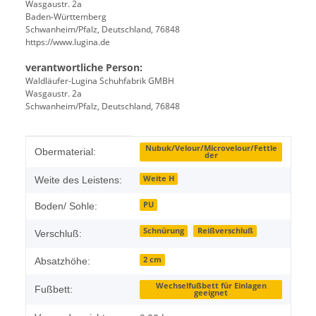
Wasgaustr. 2a
Baden-Württemberg
Schwanheim/Pfalz, Deutschland, 76848
https://www.lugina.de
verantwortliche Person:
Waldläufer-Lugina Schuhfabrik GMBH
Wasgaustr. 2a
Schwanheim/Pfalz, Deutschland, 76848
Produkteigenschaft
Wert
Nubuk/Velour/Microvelour/Fettle
Obermaterial:
der
Weite H
Weite des Leistens:
PU
Boden/ Sohle:
Schnürung
Reißverschluß
Verschluß:
2 cm
Absatzhöhe:
Wechselfußbett für Einlagen
Fußbett:
geeignet