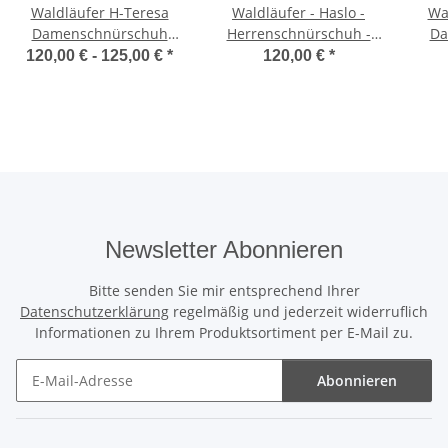
Waldläufer H-Teresa
Waldläufer - Haslo -
Wa
Damenschnürschuh
Herrenschnürschuh -
Da
stein argento Weite H
notte - Weite H
120,00 € -
125,00 €
*
120,00 €
*
Newsletter Abonnieren
Bitte senden Sie mir entsprechend Ihrer
Datenschutzerklärung
regelmäßig und jederzeit widerruflich
Informationen zu Ihrem Produktsortiment per E-Mail zu.
Abonnieren
Newsletter Abonnieren