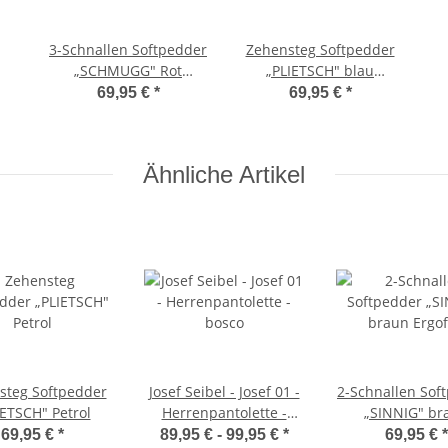
3-Schnallen Softpedder
Zehensteg Softpedder
„SCHMUGG" Rot
„PLIETSCH" blau
Ergoflor
Ergoflor
69,95 €
*
69,95 €
*
Ähnliche Artikel
steg Softpedder
Josef Seibel - Josef 01 -
2-Schnallen Sof
IETSCH" Petrol
Herrenpantolette -
„SINNIG" br
bosco
Ergoflor
69,95 €
*
89,95 € -
99,95 €
*
69,95 €
*