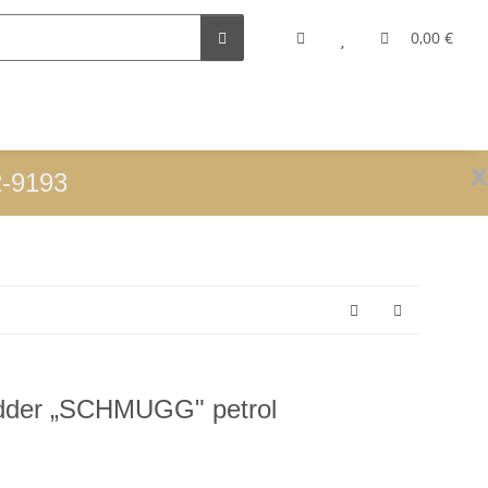
0,00 €
x
2-9193
edder „SCHMUGG" petrol