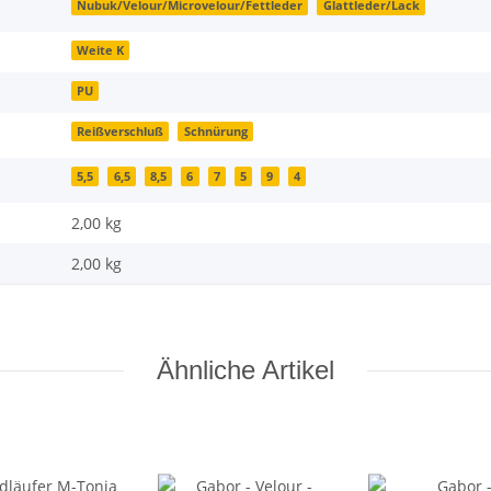
Nubuk/Velour/Microvelour/Fettleder
Glattleder/Lack
Weite K
PU
Reißverschluß
Schnürung
5,5
6,5
8,5
6
7
5
9
4
2,00 kg
2,00
kg
Ähnliche Artikel