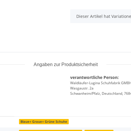
x
Dieser Artikel hat Variatio
Angaben zur Produktsicherheit
verantwortliche Person:
Waldläufer-Lugina Schuhfabrik GMB
Wasgaustr. 2a
Schwanheim/Pfalz, Deutschland, 768
Blaue+ Graue+ Grüne Schuhe