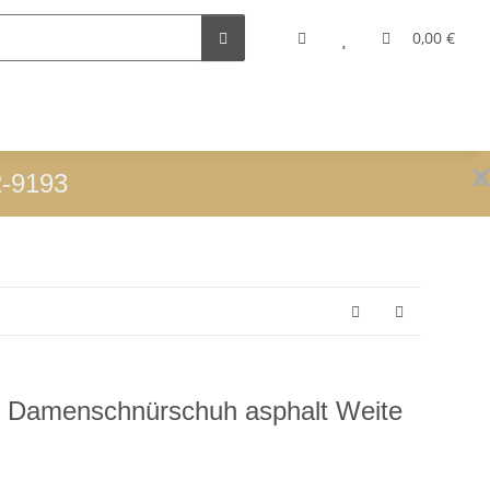
0,00 €
x
2-9193
y Damenschnürschuh asphalt Weite