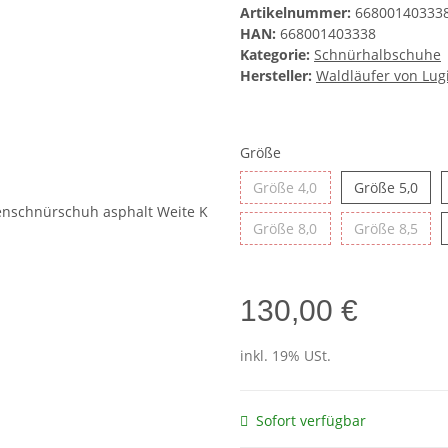
Artikelnummer:
66800140333
HAN:
668001403338
Kategorie:
Schnürhalbschuhe
Hersteller:
Waldläufer von Lug
Größe
Größe 4,0
Größ
Größe 4,0
Größe 5,0
Größe 8,0
Größ
Größe 8,0
Größe 8,5
130,00 €
inkl. 19% USt.
Sofort verfügbar