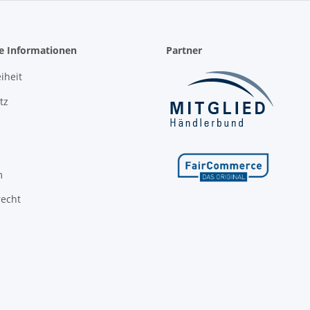
he Informationen
Partner
iheit
tz
m
recht