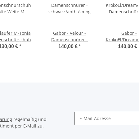
läufer M-Tonia
Gabor - Velour -
Gabor -
nschnürschuh
Damenschnürer -
KrokoEl/Dream/
tte Weite M
schwarz/anth./smog
Damenschnür
130,00 €
*
140,00 €
*
140,00 €
bianco/white/w
lärung
regelmäßig und
timent per E-Mail zu.
Newsletter Abonnieren