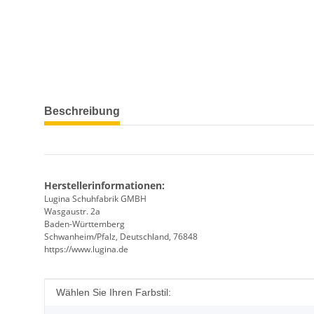
weitere Registerkarten anzeigen
Beschreibung
Herstellerinformationen:
Lugina Schuhfabrik GMBH
Wasgaustr. 2a
Baden-Württemberg
Schwanheim/Pfalz, Deutschland, 76848
https://www.lugina.de
Produkteigenschaft
Wert
Wählen Sie Ihren Farbstil: