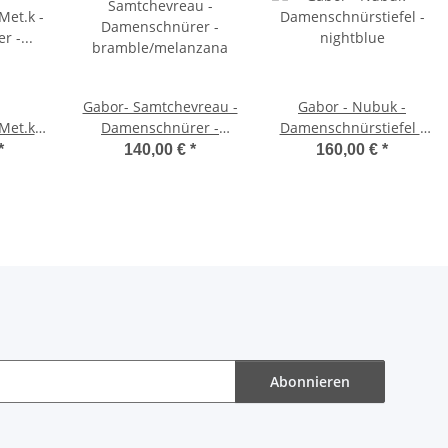
Gabor- Samtchevreau -
Gabor - Nubuk -
Met.k -
Damenschnürer -
Damenschnürstiefel -
er -
bramble/melanzana
nightblue
*
140,00 €
*
160,00 €
*
/silb
Abonnieren