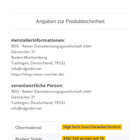
Angaben zur Produktsicherheit
Herstellerinformationen:
RDG - Rieker Dienstleistungsgesellschaft mbH
Gänsäcker 31
Baden-Württemberg
Tuttlingen, Deutschland, 78532
info@rdgmbh.net
https://shop.rieker.com/de-de/
verantwortliche Person:
RDG - Rieker Dienstleistungsgesellschaft mbH
Gänsäcker 31
Tuttlingen, Deutschland, 78532
info@rdgmbh.net
Produkteigenschaft
Wert
High Tech Faser/Gewebe/Stretch
Obermaterial:
EVA/ EVA gemixt mit TR
Boden/ Sohle: