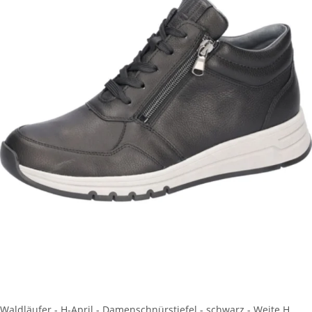
Waldläufer - H-April - Damenschnürstiefel - schwarz - Weite H