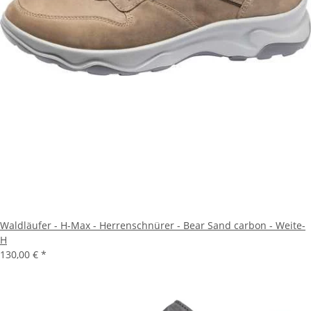
Waldläufer - H-Max - Herrenschnürer - Bear Sand carbon - Weite-
H
130,00 €
*